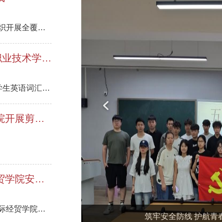
近期国际经贸学院针对本学院的全部实训场地，组织开展全覆盖实训室精益安全专项排查整改行动
以词为翼，竞展风华——湖南三一工业职业技术学院顺利举办第六届 “外教社・词达人杯” 全国大学生英语词汇能力大赛湖南赛区决赛
6月27日晚上，第六届 “外教社・词达人杯”全国大学生英语词汇能力大赛湖南赛区决赛在我校标准化教室顺利开展，校内参赛学子齐聚赛场同台竞技。
Previous
一纸剪芳华 妙趣品非遗——国际经贸学院开展剪纸手工特色活动
筑牢安全防线 护航青春成长——国际经贸学院安全知识竞赛初赛圆满落幕
为丰富校园安全教育形式，提升学生安全素养，国际经贸学院安全知识竞赛初赛于5月17日顺利开赛
深挖实训现场隐患 精