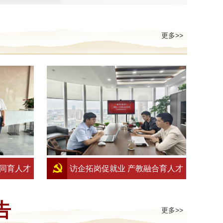
更多>>
协同育人才
访企拓岗促就业 产教融合育人才
一锂能有限
——国际经贸学院赴湖南用友软件
告
更多>>
项调研暨人
有限公司调研