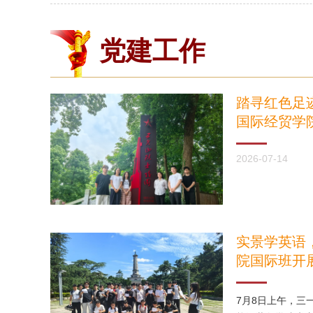
党建工作
踏寻红色足
国际经贸学
尖山烈士陵
2026-07-14
实景学英语
院国际班开
践课
7月8日上午，三