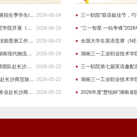
案调研活动
才培养方案修订
精研沟通方法，夯实育人技能 ——国际经贸学院开展招生季学生/家长沟通技巧专题培训
2026-06-24
三一职院“双语叙佳节，巧
厚植三一文化根基，深耕立德树人沃土——国际经贸学院开展《三一文化》专题培训
2026-06-19
“三一智星·一站争锋”20
匠心普测 技展锋芒——三一职院直播电商服务专业技能普测工作圆满完成
2026-06-03
全国大学生英语竞赛（NE
校校互访交流，共享培养思路——国际经贸学院赴湖南现代物流职业技术学院开展人才培养调研
2026-05-29
湖南三一工业职业技术学
聚焦AI时代数字媒体艺术人才培养——我校专业教师团队赴长沙商贸旅游职业技术学院开展专项调研
2026-05-22
三一职院第七届英语趣配
调研取经拓思路 产教融合促发展 ——电子商务专业赴长沙商贸旅游职院开展人培调研
2026-05-22
湖南三一工业职业技术学院
校际交流促发展 调研取经共提升——大数据与审计专业赴长沙商贸旅游职院开展专业调研
2026-05-22