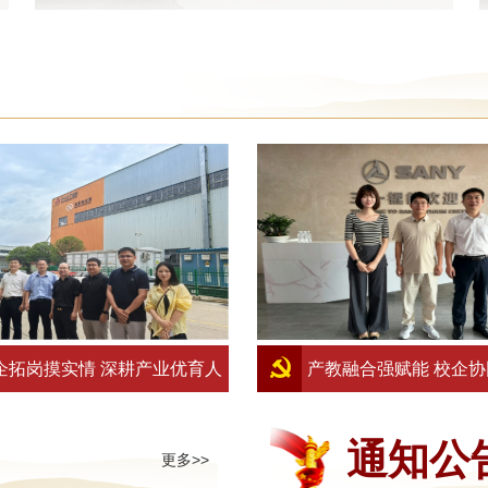
企拓岗摸实情 深耕产业优育人
产教融合强赋能 校企
—现代物流管理专业团队赴高星
——国际经贸学院赴三
通知公
更多>>
流园开展访企拓岗、人才培养方
公司开展"访企拓岗"专