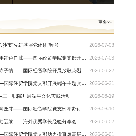
更多>>
沙市“先进基层党组织”称号
2026-07-03
聆听红色志愿讲解 赓续百年红色血脉——国际经贸学院党支部开展湘南起义纪念馆主题党日活动
2026-07-03
追寻红色峥嵘路 赓续湖湘赤子情——国际经贸学院开展致敬英烈党日实践活动
2026-06-22
粽香润初心 党建传温情——国际经贸学院党支部开展端午主题实践活动
2026-06-21
—三一职院开展端午文化实践活动
2026-06-19
党建引领筑根基 产教协同育匠才——国际经贸学院党支部举办订单班宣讲会暨现场面试活动
2026-06-10
领助远航——海外优秀学长经验分享会
2026-06-02
以赛践初心 服务显担当——国际经贸学院党支部助力省直属基层工会知识竞赛顺利开展
2026-06-01