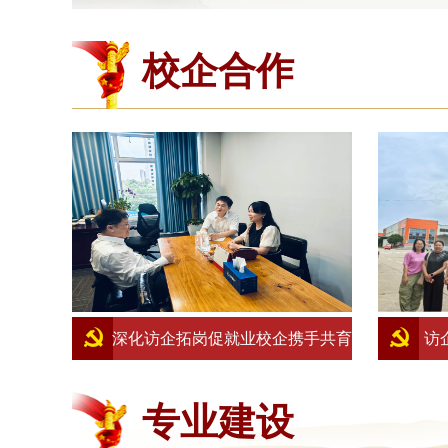
校企合作
深化访企拓岗促就业校企携手共育
访
国际物流人才 ——国际经贸学院
—
专业建设
赴三一物流开展专项合作洽谈
物